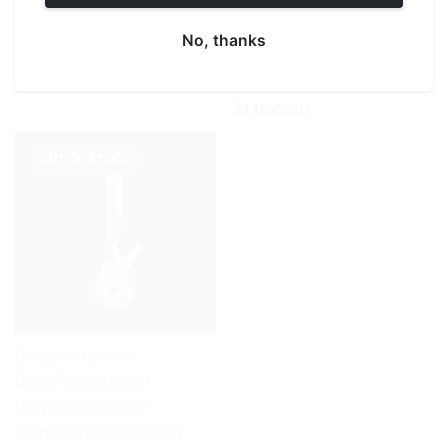
Bong sencillo 25cm alto
Bong Matraz con
Azul CON DOMO tubo 38
boquilla de color Ámbar
No, thanks
mm
30cm SIN DOMO tubo
$800.00
38mm
$1,000.00
OUT OF STOCK
Bongs Artísticos
Bong Matraz con
boquilla de color
Esmeralda 30cm SIN