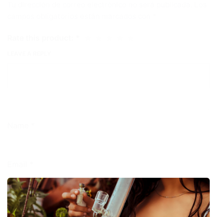
Tu dirección de correo electrónico no será publicada.
Los
campos obligatorios están marcados con
*
Rate this product:
*
LEAVE A REPLY
Name
*
Email
*
Guardar mi nombre, correo electrónico y sitio web
en este navegador para la próxima vez que haga un