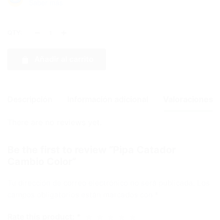
Saber más
QTY:
Añadir al carrito
Descripción
Información adicional
Valoraciones (
There are no reviews yet.
Dimensions
9 cm
Be the first to review “Pipa Catador
Cambio Color”
Tu dirección de correo electrónico no será publicada.
Los
campos obligatorios están marcados con
*
Rate this product:
*