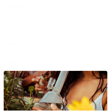
LEAVE A REPLY
Name
*
Email
*
Guardar mi nombre, correo electrónico y sitio web
en este navegador para la próxima vez que haga un
comentario.