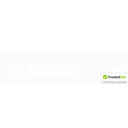
¿Necesitas ayuda?
Contacto
Phone:
Whatsapp 9994 46 1666
Email:
soporte@pipascamaelon.com
Address:
México