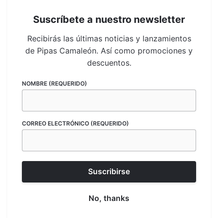
Suscríbete a nuestro newsletter
Related products
Recibirás las últimas noticias y lanzamientos
de Pipas Camaleón. Así como promociones y
descuentos.
NOMBRE (REQUERIDO)
CORREO ELECTRÓNICO (REQUERIDO)
Tubo 19mm
Artística
,
Tubo 19mm
Pipa Básica Clásica
Pipa Fiesta Color Azul
$230.00
Transparente
No, thanks
$160.00